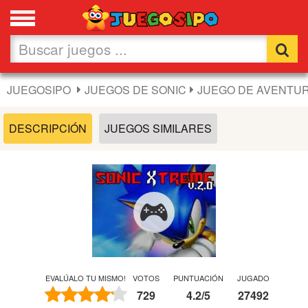
Favoritos
Nuevos
JUEGOSIPO
JUEGOS DE SONIC
JUEGO DE AVENTUR
Flash
DESCRIPCIÓN
JUEGOS SIMILARES
Carros
Acción
Chicas
Fútbol
EVALÚALO TU MISMO!
VOTOS
PUNTUACIÓN
JUGADO
729
4.2
/
5
27492