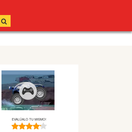
EVALÚALO TU MISMO!