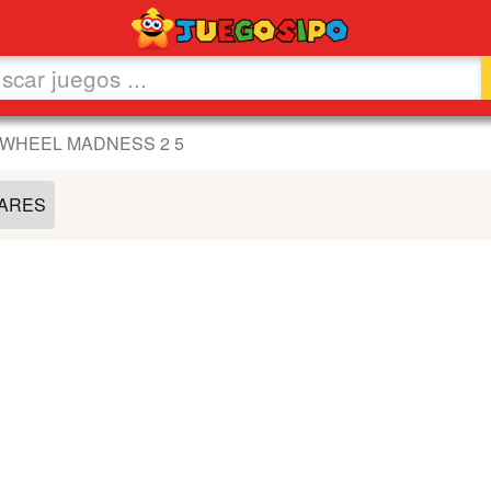
 WHEEL MADNESS 2 5
LARES