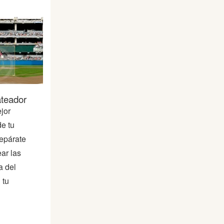
teador
jor
e tu
repárate
ar las
a del
 tu