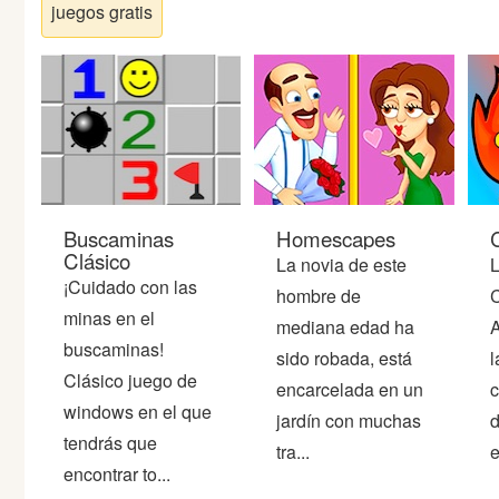
Peleas
juegos gratis
Deportes
Puntería
Puzzles
Buscaminas
Homescapes
Clásico
La novia de este
L
Logica
¡Cuidado con las
hombre de
C
minas en el
mediana edad ha
A
Arcade
buscaminas!
sido robada, está
l
Clásico juego de
encarcelada en un
c
Habilidad
windows en el que
jardín con muchas
d
tendrás que
tra...
e
Motos
encontrar to...