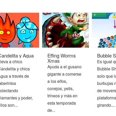
Candelita y Agua
Effing Worms
Bubble S
Xmas
leva a chico
Es igual q
Ayuda a el gusano
andelita y chica
Bubble Sh
gigante a comerse
gua a través de
solo que l
a los elfos,
aberintos
burbujas 
conejos, yetis,
olectando
de movers
trineos y más en
iamantes y poder,
plataform
esta temporada
llos son...
girando....
de...