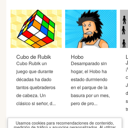
Guerra
Animaciones
Cubo de Rubik
Hobo
L
Cubo Rubik un
Desamparado sin
¡
juego que durante
hogar, el Hobo ha
c
décadas ha dado
estado durmiendo
J
tantos quebraderos
en el parque de la
d
de cabeza. Un
basura por un mes,
s
clásico si señor, d...
pero de pro...
t
Usamos cookies para recomendaciones de contenido,
medición de tráfico y anuncios personalizados. Al utilizar