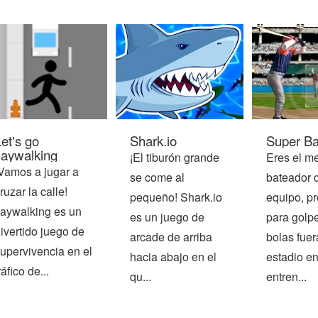
et's go
Shark.io
Super Ba
Jaywalking
¡El tiburón grande
Eres el me
Vamos a jugar a
se come al
bateador d
ruzar la calle!
pequeño! Shark.io
equipo, p
aywalking es un
es un juego de
para golpe
ivertido juego de
arcade de arriba
bolas fuer
upervivencia en el
hacia abajo en el
estadio en
ráfico de...
qu...
entren...