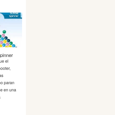
pinner
ue el
ooter,
as
no paran
e en una
a