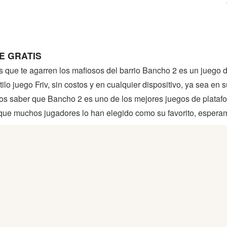
E GRATIS
es que te agarren los mafiosos del barrio Bancho 2 es un juego
ilo juego Friv, sin costos y en cualquier dispositivo, ya sea en 
s saber que Bancho 2 es uno de los mejores juegos de plataf
n que muchos jugadores lo han elegido como su favorito, esperam