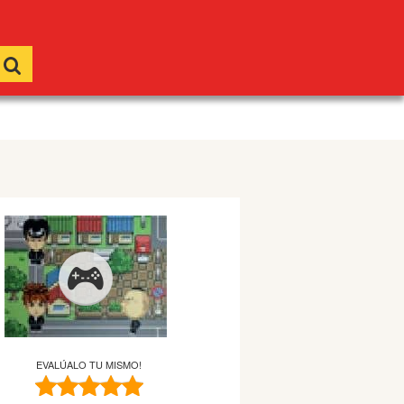
EVALÚALO TU MISMO!