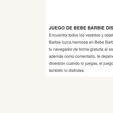
Peleas
Deportes
JUEGO DE BEBE BARBIE DI
Puntería
Encuentra todos los vestidos y obj
Barbie luzca hermosa en Bebe Barb
Puzzles
tu navegador de forma gratuita al est
además como comentario, te dejam
Logica
diversión cuando lo juegas, el jueg
también lo disfrutes.
Arcade
Habilidad
Motos