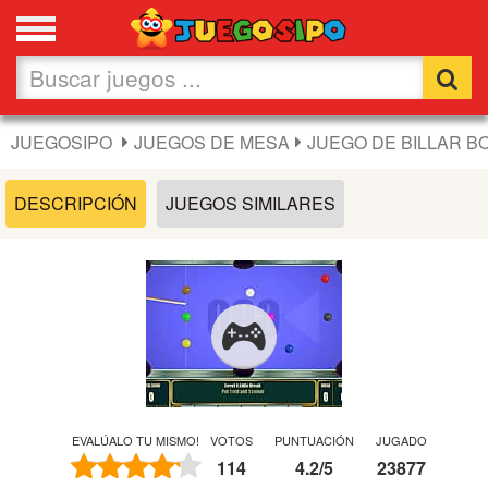
Favoritos
Nuevos
JUEGOSIPO
JUEGOS DE MESA
JUEGO DE BILLAR B
Flash
DESCRIPCIÓN
JUEGOS SIMILARES
Carros
Acción
Chicas
Fútbol
EVALÚALO TU MISMO!
VOTOS
PUNTUACIÓN
JUGADO
114
4.2
/
5
23877