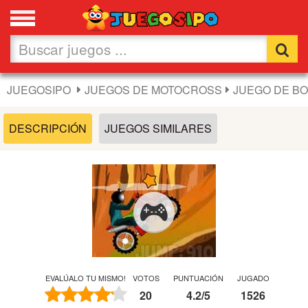
Favoritos
Nuevos
JUEGOSIPO
JUEGOS DE MOTOCROSS
JUEGO DE B
Flash
DESCRIPCIÓN
JUEGOS SIMILARES
Carros
Acción
Chicas
Fútbol
EVALÚALO TU MISMO!
VOTOS
PUNTUACIÓN
JUGADO
20
4.2
/
5
1526