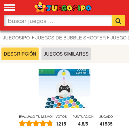
Favoritos
Nuevos
JUEGOSIPO
JUEGOS DE BUBBLE SHOOTER
JUEGO 
Flash
DESCRIPCIÓN
JUEGOS SIMILARES
Carros
Acción
Chicas
Fútbol
EVALÚALO TU MISMO!
VOTOS
PUNTUACIÓN
JUGADO
1215
4.8
/
5
41535