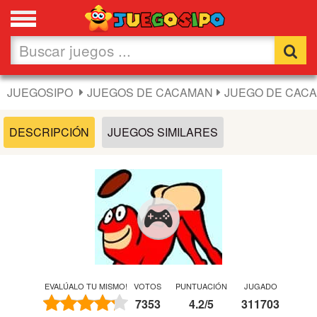
Favoritos
Nuevos
JUEGOSIPO
JUEGOS DE CACAMAN
JUEGO DE CAC
Flash
DESCRIPCIÓN
JUEGOS SIMILARES
Carros
Acción
Chicas
Fútbol
EVALÚALO TU MISMO!
VOTOS
PUNTUACIÓN
JUGADO
7353
4.2
/
5
311703