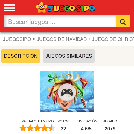
Favoritos
Nuevos
JUEGOSIPO
JUEGOS DE NAVIDAD
JUEGO DE CHRIS
Flash
DESCRIPCIÓN
JUEGOS SIMILARES
Carros
Acción
Chicas
Fútbol
EVALÚALO TU MISMO!
VOTOS
PUNTUACIÓN
JUGADO
32
4.6
/
5
2079