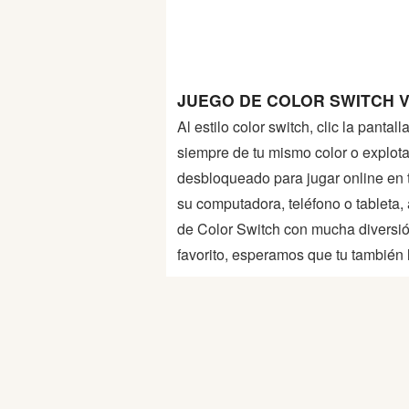
Peleas
Deportes
JUEGO DE COLOR SWITCH V
Puntería
Al estilo color switch, clic la panta
siempre de tu mismo color o explota
Puzzles
desbloqueado para jugar online en tu
su computadora, teléfono o tableta
Logica
de Color Switch con mucha diversió
favorito, esperamos que tu también l
Arcade
Habilidad
Motos