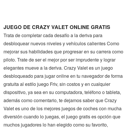
Guerra
Animaciones
JUEGO DE CRAZY VALET ONLINE GRATIS
Trata de completar cada desafío a la deriva para
desbloquear nuevos niveles y vehículos calientes Como
mejorar sus habilidades que progresar en su carrera como
piloto. Trate de ser el mejor por ser imprudente y lograr
elegantes mueve a la deriva. Crazy Valet es un juego
desbloqueado para jugar online en tu navegador de forma
gratuita al estilo juego Friv, sin costos y en cualquier
dispositivo, ya sea en su computadora, teléfono o tableta,
además como comentario, te dejamos saber que Crazy
Valet es uno de los mejores juegos de coches con mucha
diversión cuando lo juegas, el juego gratis es opción que
muchos jugadores lo han elegido como su favorito,