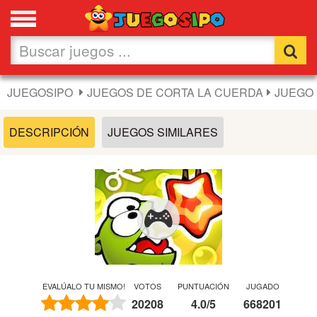
Favoritos
Nuevos
JUEGOSIPO
JUEGOS DE CORTA LA CUERDA
JUEGO 
Flash
DESCRIPCIÓN
JUEGOS SIMILARES
Carros
Acción
Chicas
Fútbol
EVALÚALO TU MISMO!
VOTOS
PUNTUACIÓN
JUGADO
20208
4.0
/
5
668201