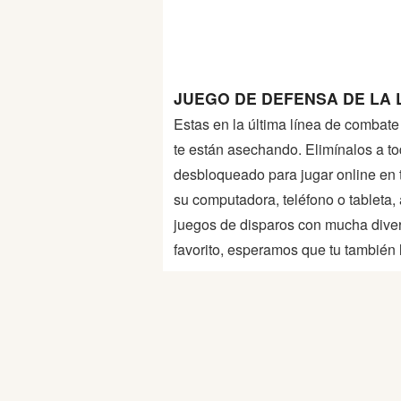
Peleas
Deportes
JUEGO DE DEFENSA DE LA L
Puntería
Estas en la última línea de combat
te están asechando. Elimínalos a to
Puzzles
desbloqueado para jugar online en tu
su computadora, teléfono o tableta
Logica
juegos de disparos con mucha diver
favorito, esperamos que tu también l
Arcade
Habilidad
Motos