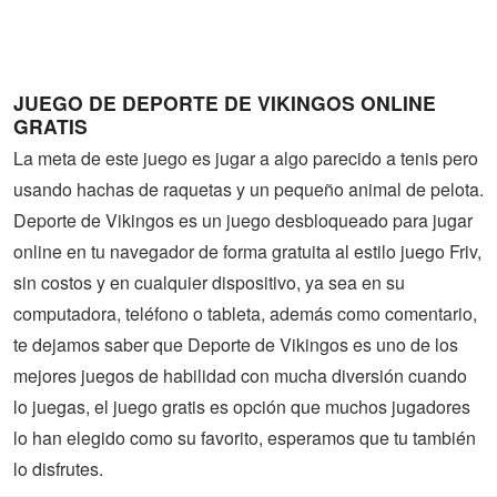
Guerra
Animaciones
JUEGO DE DEPORTE DE VIKINGOS ONLINE
GRATIS
La meta de este juego es jugar a algo parecido a tenis pero
usando hachas de raquetas y un pequeño animal de pelota.
Deporte de Vikingos es un juego desbloqueado para jugar
online en tu navegador de forma gratuita al estilo juego Friv,
sin costos y en cualquier dispositivo, ya sea en su
computadora, teléfono o tableta, además como comentario,
te dejamos saber que Deporte de Vikingos es uno de los
mejores juegos de habilidad con mucha diversión cuando
lo juegas, el juego gratis es opción que muchos jugadores
lo han elegido como su favorito, esperamos que tu también
lo disfrutes.