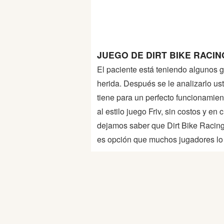
Peleas
Deportes
JUEGO DE DIRT BIKE RACIN
Puntería
El paciente está teniendo algunos 
herida. Después se le analizarlo us
Puzzles
tiene para un perfecto funcionamien
al estilo juego Friv, sin costos y e
Logica
dejamos saber que Dirt Bike Racing
es opción que muchos jugadores lo 
Arcade
Habilidad
Motos