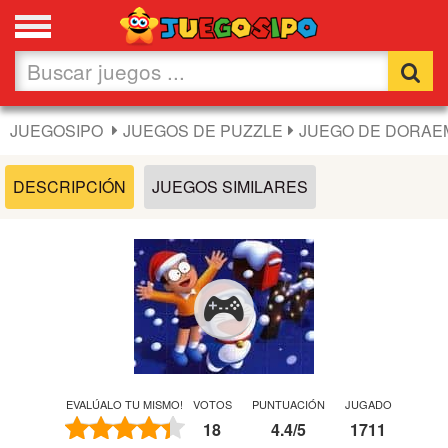
Favoritos
Nuevos
JUEGOSIPO
JUEGOS DE PUZZLE
JUEGO DE DORAE
Flash
DESCRIPCIÓN
JUEGOS SIMILARES
Carros
Acción
Chicas
Fútbol
EVALÚALO TU MISMO!
VOTOS
PUNTUACIÓN
JUGADO
18
4.4
/
5
1711