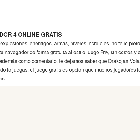
OR 4 ONLINE GRATIS
 explosiones, enemigos, armas, niveles increibles, no te lo pie
 navegador de forma gratuita al estilo juego Friv, sin costos y 
, además como comentario, te dejamos saber que Drakojan Vola
o lo juegas, el juego gratis es opción que muchos jugadores lo
es.