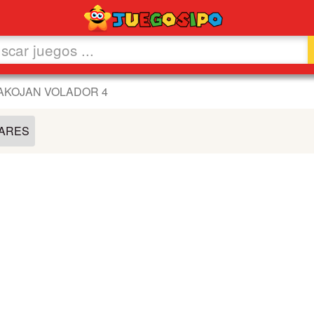
AKOJAN VOLADOR 4
LARES