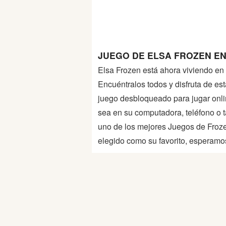
Peleas
Deportes
JUEGO DE ELSA FROZEN EN
Puntería
Elsa Frozen está ahora viviendo en
Encuéntralos todos y disfruta de e
Puzzles
juego desbloqueado para jugar online
sea en su computadora, teléfono o
Logica
uno de los mejores Juegos de Froze
elegido como su favorito, esperamos
Arcade
Habilidad
Motos