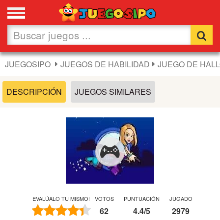
Favoritos
Nuevos
JUEGOSIPO
JUEGOS DE HABILIDAD
JUEGO DE HAL
Flash
DESCRIPCIÓN
JUEGOS SIMILARES
Carros
Acción
Chicas
Fútbol
EVALÚALO TU MISMO!
VOTOS
PUNTUACIÓN
JUGADO
62
4.4
/
5
2979