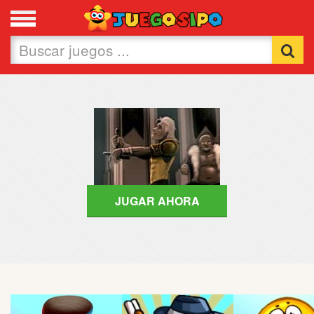
Favoritos
Nuevos
Flash
Carros
Acción
JUGAR AHORA
Chicas
Fútbol