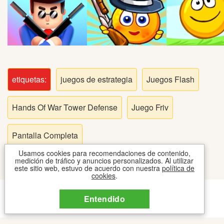
Peleas
Deportes
Puntería
etiquetas:
juegos de estrategia
Juegos Flash
Puzzles
Hands Of War Tower Defense
Juego Friv
Logica
Pantalla Completa
Arcade
Usamos cookies para recomendaciones de contenido,
medición de tráfico y anuncios personalizados. Al utilizar
este sitio web, estuvo de acuerdo con nuestra
política de
cookies
.
Habilidad
CONTACTO
COOKIES
TOS
Entendido
2026 © JUEGOSIPO JUEGOS
Motos