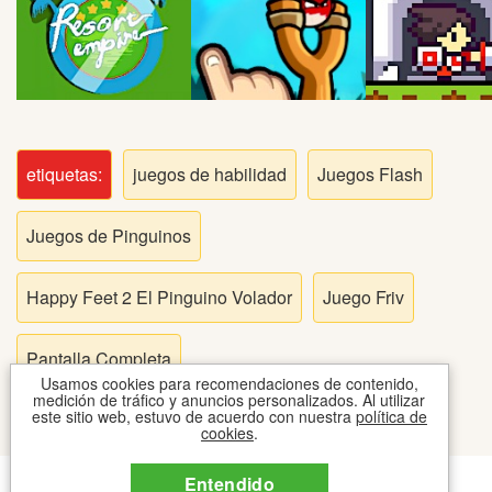
Peleas
Deportes
Puntería
etiquetas:
juegos de habilidad
Juegos Flash
Puzzles
Juegos de Pinguinos
Logica
Happy Feet 2 El Pinguino Volador
Juego Friv
Arcade
Pantalla Completa
Usamos cookies para recomendaciones de contenido,
Habilidad
medición de tráfico y anuncios personalizados. Al utilizar
este sitio web, estuvo de acuerdo con nuestra
política de
cookies
.
Motos
CONTACTO
COOKIES
TOS
Entendido