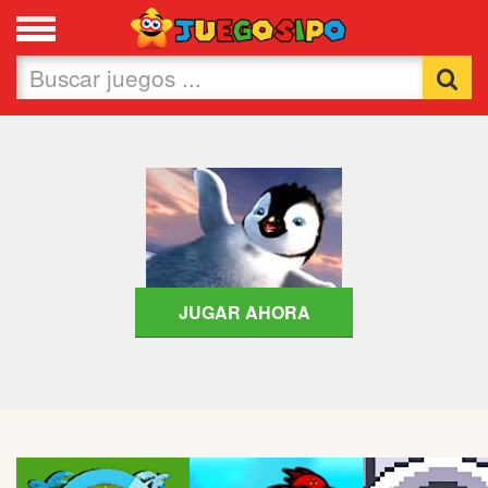
Favoritos
Nuevos
Flash
Carros
Acción
JUGAR AHORA
Chicas
Fútbol