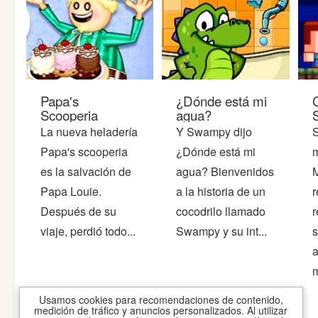
Guerra
Animaciones
Papa's
¿Dónde está mi
Scooperia
agua?
La nueva heladería
Y Swampy dijo
S
Papa's scooperia
¿Dónde está mi
es la salvación de
agua? Bienvenidos
M
Papa Louie.
a la historia de un
r
Después de su
cocodrilo llamado
r
viaje, perdió todo...
Swampy y su int...
s
a
m
Usamos cookies para recomendaciones de contenido,
medición de tráfico y anuncios personalizados. Al utilizar