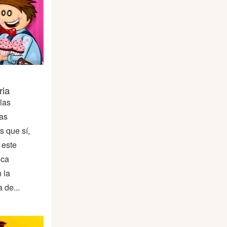
ria
las
as
 que sí,
 este
oca
 la
 de...