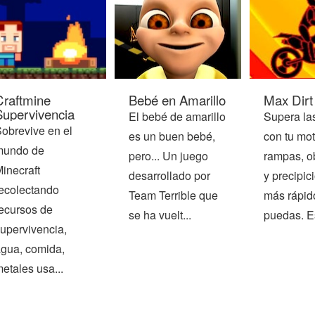
Craftmine
Bebé en Amarillo
Max Dirt
Supervivencia
El bebé de amarillo
Supera la
obrevive en el
es un buen bebé,
con tu mo
mundo de
pero... Un juego
rampas, o
inecraft
desarrollado por
y precipici
ecolectando
Team Terrible que
más rápid
ecursos de
se ha vuelt...
puedas. Es 
upervivencia,
gua, comida,
etales usa...