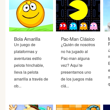
Peleas
Deportes
Puntería
Bola Amarilla
Pac-Man Clásico
Un juego de
¿Quién de nosotros
Puzzles
¿
plataformas y
no ha jugado al
m
aventuras estilo
Pac-man alguna
Logica
E
pelota hinchable,
vez? Aquí te
e
lleva la pelota
presentamos uno
Arcade
m
amarilla a través de
de los juegos más
q
ob...
clá...
Habilidad
Motos