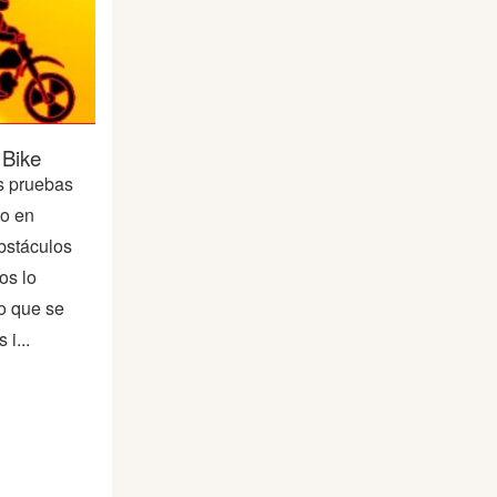
 Bike
s pruebas
to en
bstáculos
os lo
o que se
i...