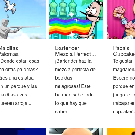
Malditas
Bartender
Papa's
Palomas
Mezcla Perfecta
Cupcake
de Bebidas
Donde estan esas
¡Bartender haz la
Te gustan 
alditas palomas?
mezcla perfecta de
magdalen
res una estatua
bebidas
Esperemos
n un parque y las
milagrosas! Este
porque en
alditas aves
barman sabe todo
juego te t
uieren arroja...
lo que hay que
trabajar en
saber...
cupcakeria