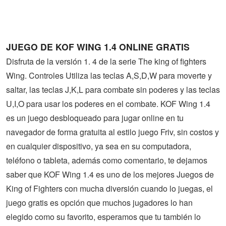
Guerra
Animaciones
JUEGO DE KOF WING 1.4 ONLINE GRATIS
Disfruta de la versión 1. 4 de la serie The king of fighters
Wing. Controles Utiliza las teclas A,S,D,W para moverte y
saltar, las teclas J,K,L para combate sin poderes y las teclas
U,I,O para usar los poderes en el combate. KOF Wing 1.4
es un juego desbloqueado para jugar online en tu
navegador de forma gratuita al estilo juego Friv, sin costos y
en cualquier dispositivo, ya sea en su computadora,
teléfono o tableta, además como comentario, te dejamos
saber que KOF Wing 1.4 es uno de los mejores Juegos de
King of Fighters con mucha diversión cuando lo juegas, el
juego gratis es opción que muchos jugadores lo han
elegido como su favorito, esperamos que tu también lo