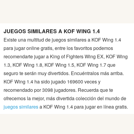
JUEGOS SIMILARES A KOF WING 1.4
Existe una multitud de juegos similares a KOF Wing 1.4
para jugar online gratis, entre los favoritos podemos
recomendarte jugar a King of Fighters Wing EX, KOF Wing
1.3, KOF Wing 1.8, KOF Wing 1.5, KOF Wing 1.7 que
seguro te serán muy divertidos. Encuéntralos más arriba.
KOF Wing 1.4 ha sido jugado 169600 veces y
recomendado por 3098 jugadores. Recuerda que te
ofrecemos la mejor, más divertida colección del mundo de
juegos similares
a KOF Wing 1.4 para jugar en línea gratis.