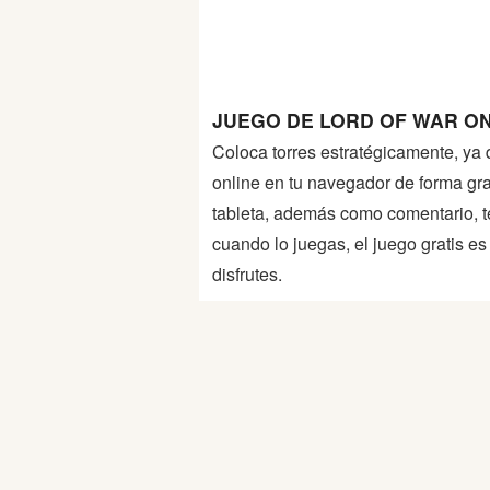
Peleas
Deportes
JUEGO DE LORD OF WAR ON
Puntería
Coloca torres estratégicamente, ya
online en tu navegador de forma grat
Puzzles
tableta, además como comentario, t
cuando lo juegas, el juego gratis e
Logica
disfrutes.
Arcade
Habilidad
Motos