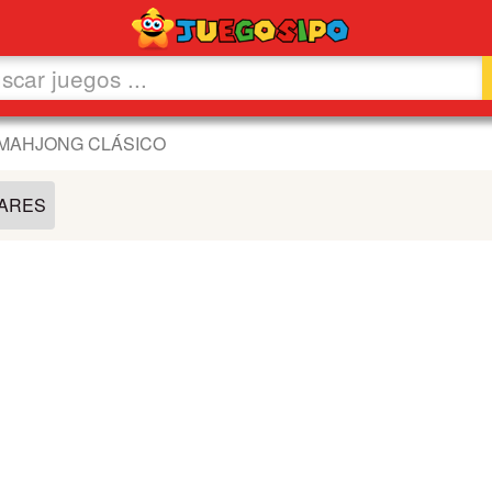
 MAHJONG CLÁSICO
LARES