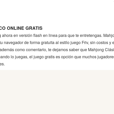
CO ONLINE GRATIS
g ahora en versión flash en linea para que te entretengas. Mah
 navegador de forma gratuita al estilo juego Friv, sin costos y 
a, además como comentario, te dejamos saber que Mahjong Clás
ndo lo juegas, el juego gratis es opción que muchos jugadores
es.