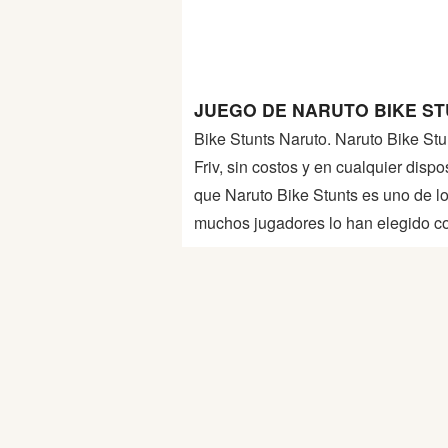
Peleas
Deportes
JUEGO DE NARUTO BIKE ST
Puntería
Bike Stunts Naruto. Naruto Bike Stu
Friv, sin costos y en cualquier dis
Puzzles
que Naruto Bike Stunts es uno de l
muchos jugadores lo han elegido com
Logica
Arcade
Habilidad
Motos