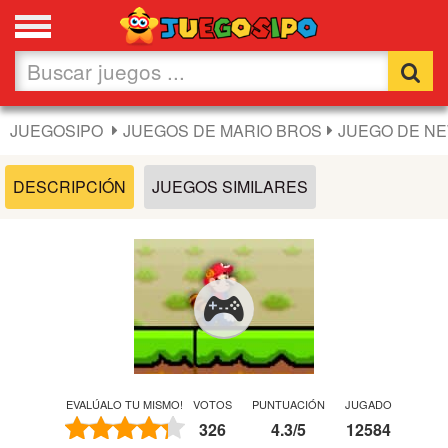
Favoritos
Nuevos
JUEGOSIPO
JUEGOS DE MARIO BROS
JUEGO DE NE
Flash
DESCRIPCIÓN
JUEGOS SIMILARES
Carros
Acción
Chicas
Fútbol
EVALÚALO TU MISMO!
VOTOS
PUNTUACIÓN
JUGADO
326
4.3
/
5
12584