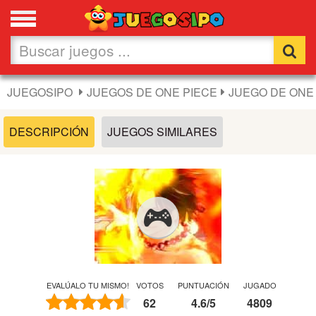
Favoritos
Nuevos
JUEGOSIPO
JUEGOS DE ONE PIECE
JUEGO DE ONE 
Flash
DESCRIPCIÓN
JUEGOS SIMILARES
Carros
Acción
Chicas
Fútbol
EVALÚALO TU MISMO!
VOTOS
PUNTUACIÓN
JUGADO
62
4.6
/
5
4809