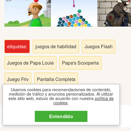
Peleas
Deportes
Puntería
etiquetas:
juegos de habilidad
Juegos Flash
Puzzles
Juegos de Papa Louie
Papa's Scooperia
Logica
Juego Friv
Pantalla Completa
Arcade
Usamos cookies para recomendaciones de contenido,
medición de tráfico y anuncios personalizados. Al utilizar
este sitio web, estuvo de acuerdo con nuestra
política de
cookies
.
Habilidad
CONTACTO
COOKIES
TOS
Entendido
2026 © JUEGOSIPO JUEGOS
Motos