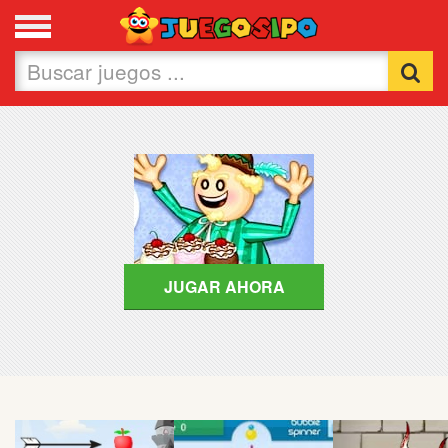
Favoritos
Nuevos
Flash
Carros
Acción
JUGAR AHORA
Chicas
Fútbol