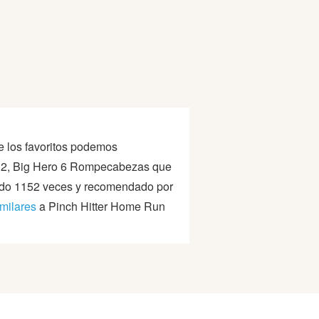
re los favoritos podemos
y 2, Big Hero 6 Rompecabezas que
gado 1152 veces y recomendado por
imilares
a Pinch Hitter Home Run