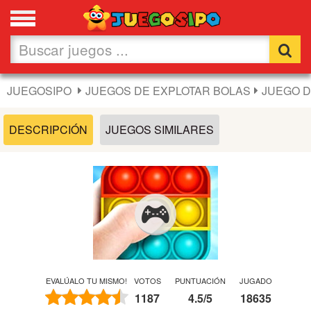
Favoritos
Nuevos
JUEGOSIPO
JUEGOS DE EXPLOTAR BOLAS
JUEGO D
Flash
DESCRIPCIÓN
JUEGOS SIMILARES
Carros
Acción
Chicas
Fútbol
EVALÚALO TU MISMO!
VOTOS
PUNTUACIÓN
JUGADO
1187
4.5
/
5
18635