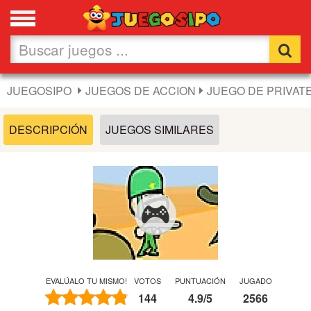
Favoritos
Nuevos
JUEGOSIPO
JUEGOS DE ACCION
JUEGO DE PRIVAT
Flash
DESCRIPCIÓN
JUEGOS SIMILARES
Carros
Acción
Chicas
Fútbol
EVALÚALO TU MISMO!
VOTOS
PUNTUACIÓN
JUGADO
144
4.9
/
5
2566