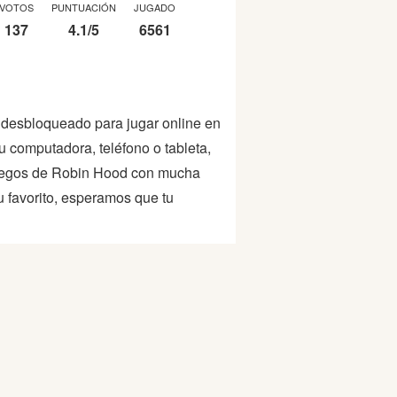
VOTOS
PUNTUACIÓN
JUGADO
137
4.1
/
5
6561
o desbloqueado para jugar online en
su computadora, teléfono o tableta,
uegos de Robin Hood con mucha
u favorito, esperamos que tu