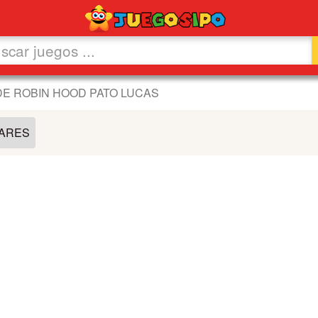
DE ROBIN HOOD PATO LUCAS
LARES