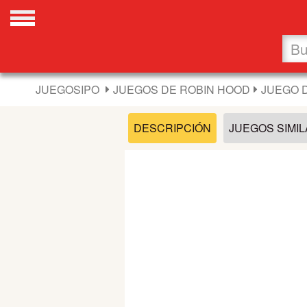
Favoritos
Nuevos
JUEGOSIPO
JUEGOS DE ROBIN HOOD
JUEGO 
Flash
DESCRIPCIÓN
JUEGOS SIMI
Carros
Acción
Chicas
Fútbol