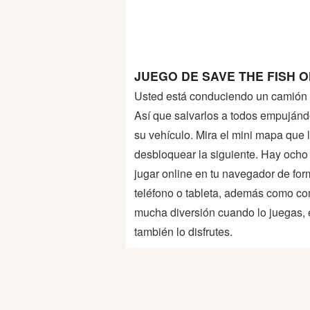
Peleas
Deportes
JUEGO DE SAVE THE FISH O
Puntería
Usted está conduciendo un camión 
Así que salvarlos a todos empujánd
Puzzles
su vehículo. Mira el mini mapa que l
desbloquear la siguiente. Hay ocho
Logica
jugar online en tu navegador de form
teléfono o tableta, además como co
Arcade
mucha diversión cuando lo juegas, 
también lo disfrutes.
Habilidad
Motos