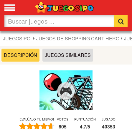
Favoritos
Nuevos
JUEGOSIPO
JUEGOS DE SHOPPING CART HERO
JU
Flash
DESCRIPCIÓN
JUEGOS SIMILARES
Carros
Acción
Chicas
Fútbol
EVALÚALO TU MISMO!
VOTOS
PUNTUACIÓN
JUGADO
605
4.7
/
5
40353