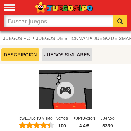
Favoritos
Nuevos
JUEGOSIPO
JUEGOS DE STICKMAN
JUEGO DE SMAR
Flash
DESCRIPCIÓN
JUEGOS SIMILARES
Carros
Acción
Chicas
Fútbol
EVALÚALO TU MISMO!
VOTOS
PUNTUACIÓN
JUGADO
100
4.4
/
5
5339