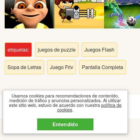
Peleas
Deportes
Puntería
etiquetas:
juegos de puzzle
Juegos Flash
Puzzles
Sopa de Letras
Juego Friv
Pantalla Completa
Logica
Arcade
Usamos cookies para recomendaciones de contenido,
medición de tráfico y anuncios personalizados. Al utilizar
CONTACTO
COOKIES
TOS
este sitio web, estuvo de acuerdo con nuestra
política de
cookies
.
2026 © JUEGOSIPO JUEGOS
Habilidad
Entendido
Motos