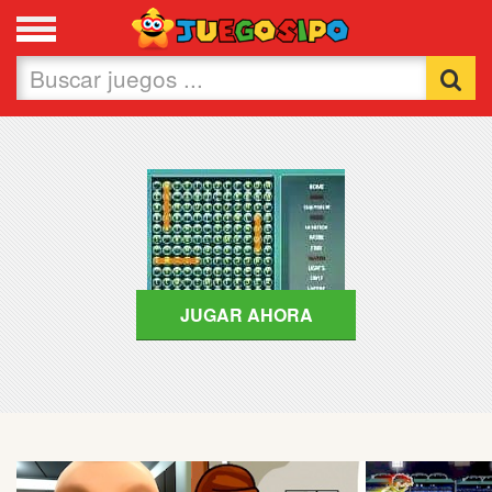
Favoritos
Nuevos
Flash
Carros
Acción
JUGAR AHORA
Chicas
Fútbol