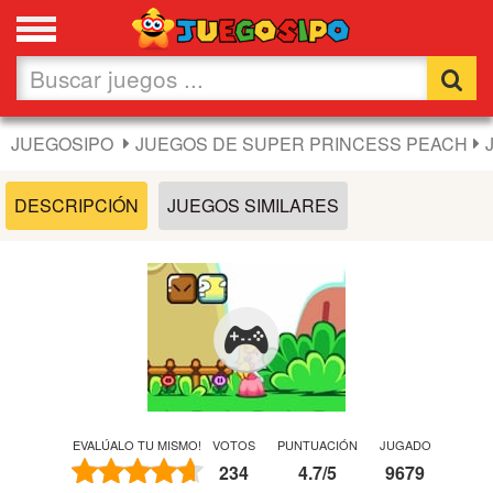
Favoritos
Nuevos
JUEGOSIPO
JUEGOS DE SUPER PRINCESS PEACH
Flash
DESCRIPCIÓN
JUEGOS SIMILARES
Carros
Acción
Chicas
Fútbol
EVALÚALO TU MISMO!
VOTOS
PUNTUACIÓN
JUGADO
234
4.7
/
5
9679