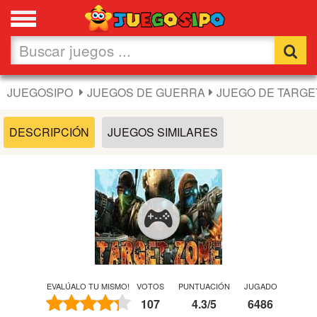
Favoritos
Nuevos
JUEGOSIPO
JUEGOS DE GUERRA
JUEGO DE TARGE
Flash
DESCRIPCIÓN
JUEGOS SIMILARES
Carros
Acción
Chicas
Fútbol
EVALÚALO TU MISMO!
VOTOS
PUNTUACIÓN
JUGADO
107
4.3
/
5
6486