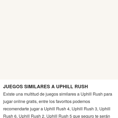
JUEGOS SIMILARES A UPHILL RUSH
Existe una multitud de juegos similares a Uphill Rush para
jugar online gratis, entre los favoritos podemos
recomendarte jugar a Uphill Rush 4, Uphill Rush 3, Uphill
Rush 6, Uphill Rush 2, Uphill Rush 5 que seguro te serán