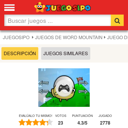
Favoritos
Nuevos
JUEGOSIPO
JUEGOS DE WORD MOUNTAIN
JUEGO D
Flash
DESCRIPCIÓN
JUEGOS SIMILARES
Carros
Acción
Chicas
Fútbol
EVALÚALO TU MISMO!
VOTOS
PUNTUACIÓN
JUGADO
23
4.3
/
5
2778