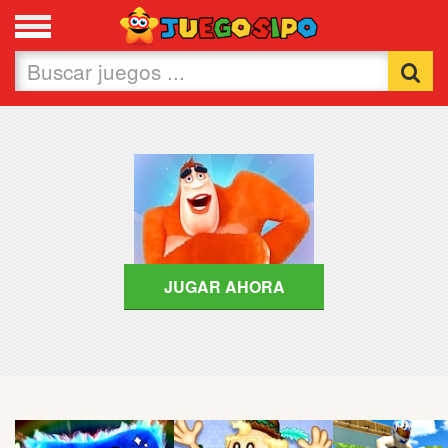
Favoritos
Nuevos
Flash
Carros
Acción
JUGAR AHORA
Chicas
Fútbol