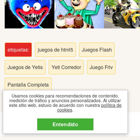
Peleas
Deportes
Puntería
etiquetas:
juegos de html5
Juegos Flash
Puzzles
Juegos de Yetis
Yeti Corredor
Juego Friv
Logica
Pantalla Completa
Arcade
Usamos cookies para recomendaciones de contenido,
medición de tráfico y anuncios personalizados. Al utilizar
este sitio web, estuvo de acuerdo con nuestra
política de
cookies
.
Habilidad
CONTACTO
COOKIES
TOS
Entendido
2026 © JUEGOSIPO JUEGOS
Motos