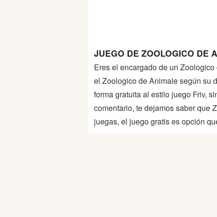
Peleas
Deportes
JUEGO DE ZOOLOGICO DE A
Puntería
Eres el encargado de un Zoologico de
el Zoologico de Animale según su 
Puzzles
forma gratuita al estilo juego Friv,
comentario, te dejamos saber que 
Logica
juegas, el juego gratis es opción q
Arcade
Habilidad
Motos