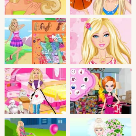
Peleas
Deportes
Puntería
Puzzles
Logica
Arcade
Habilidad
Motos