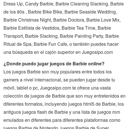
Dress Up, Candy Barbie, Barbie Cleaning Slacking, Barbie
de los 80s , Barbie Bike Bike, Barbie Seaside Wedding,
Barbie Christmas Night, Barbie Doctora, Barbie Love Mix,
Barbie Estilista de Vestidos, Barbie Tea Time, Barbie
Transport, Barbie Slacking, Barbie Painting Party, Barbie
Ritual de Spa, Barbie Fun Cafe, o también puedes hacer
una búsqueda en el cajón superior en Juegosipo.com
¿Donde puedo jugar juegos de Barbie online?
Los juegos Barbie son muy populares entre todos los
gamers a nivel internacional, se pueden jugar desde tu
móvil, tablet o pc, Juegosipo.com te ofrece una vasta
colección de
juegos
de
Barbie
que son muy entretenidos en
diferentes formatos, incluyendo juegos html5 de Barbie, los
antiguos juegos flash de Barbie y una lista de juegos rom
emulados en diferentes para diferentes plataformas como
juegos Barbie de Nintendo, juegos Barbie de Super