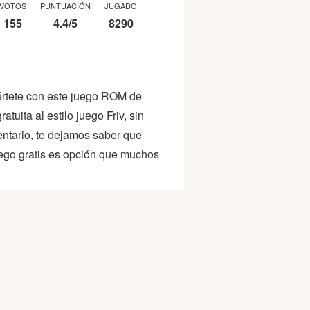
VOTOS
PUNTUACIÓN
JUGADO
155
4.4
/
5
8290
iértete con este juego ROM de
uita al estilo juego Friv, sin
entario, te dejamos saber que
uego gratis es opción que muchos