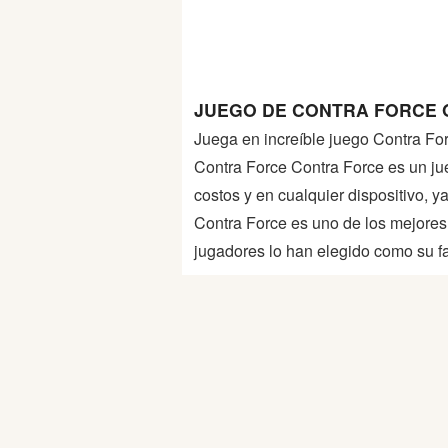
Peleas
Deportes
JUEGO DE CONTRA FORCE 
Puntería
Juega en increíble juego Contra For
Contra Force Contra Force es un jue
Puzzles
costos y en cualquier dispositivo, 
Contra Force es uno de los mejores
Logica
jugadores lo han elegido como su fa
Arcade
Habilidad
Motos