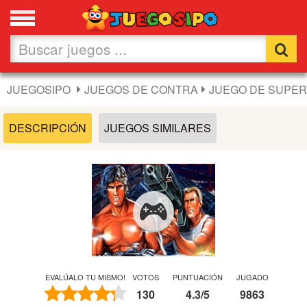
Favoritos
Nuevos
JUEGOSIPO
JUEGOS DE CONTRA
JUEGO DE SUPE
Flash
DESCRIPCIÓN
JUEGOS SIMILARES
Carros
Acción
Chicas
Fútbol
EVALÚALO TU MISMO!
VOTOS
PUNTUACIÓN
JUGADO
130
4.3
/
5
9863