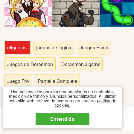
Peleas
Deportes
Puntería
etiquetas:
juegos de logica
Juegos Flash
Puzzles
Juegos de Doraemon
Doraemon Jigsaw
Logica
Juego Friv
Pantalla Completa
Arcade
Usamos cookies para recomendaciones de contenido,
medición de tráfico y anuncios personalizados. Al utilizar
este sitio web, estuvo de acuerdo con nuestra
política de
cookies
.
Habilidad
CONTACTO
COOKIES
TOS
Entendido
2026 © JUEGOSIPO JUEGOS
Motos