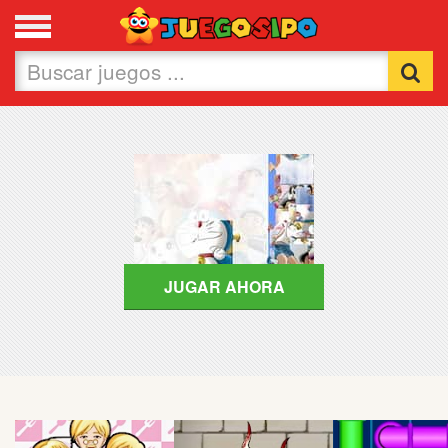
Favoritos
Nuevos
Flash
Carros
Acción
JUGAR AHORA
Chicas
Fútbol