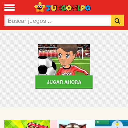
Favoritos
Nuevos
Flash
Carros
Acción
JUGAR AHORA
Chicas
Fútbol