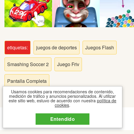
Peleas
Deportes
Puntería
etiquetas:
juegos de deportes
Juegos Flash
Puzzles
Smashing Soccer 2
Juego Friv
Logica
Pantalla Completa
Arcade
Usamos cookies para recomendaciones de contenido,
medición de tráfico y anuncios personalizados. Al utilizar
este sitio web, estuvo de acuerdo con nuestra
política de
cookies
.
Habilidad
CONTACTO
COOKIES
TOS
Entendido
2026 © JUEGOSIPO JUEGOS
Motos