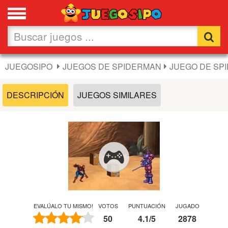
Favoritos
Nuevos
JUEGOSIPO
JUEGOS DE SPIDERMAN
JUEGO DE SP
Flash
DESCRIPCIÓN
JUEGOS SIMILARES
Carros
Acción
Chicas
Fútbol
EVALÚALO TU MISMO!
VOTOS
PUNTUACIÓN
JUGADO
50
4.1
/
5
2878