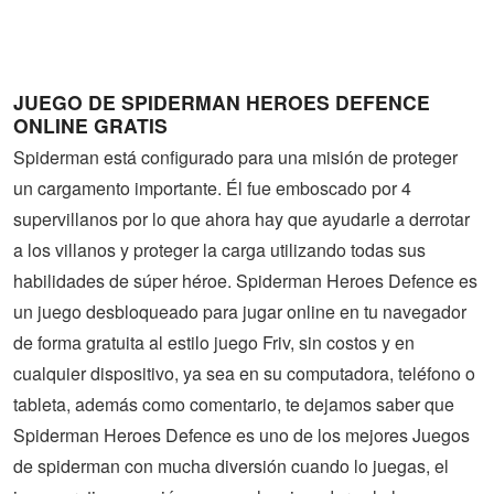
Guerra
Animaciones
JUEGO DE SPIDERMAN HEROES DEFENCE
ONLINE GRATIS
Spiderman está configurado para una misión de proteger
un cargamento importante. Él fue emboscado por 4
supervillanos por lo que ahora hay que ayudarle a derrotar
a los villanos y proteger la carga utilizando todas sus
habilidades de súper héroe. Spiderman Heroes Defence es
un juego desbloqueado para jugar online en tu navegador
de forma gratuita al estilo juego Friv, sin costos y en
cualquier dispositivo, ya sea en su computadora, teléfono o
tableta, además como comentario, te dejamos saber que
Spiderman Heroes Defence es uno de los mejores Juegos
de spiderman con mucha diversión cuando lo juegas, el